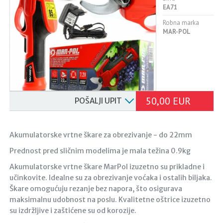
EA71
Robna marka
MAR-POL
50,00 EUR
POŠALJI UPIT
Akumulatorske vrtne škare za obrezivanje - do 22mm
Prednost pred sličnim modelima je mala težina 0.9kg
Akumulatorske vrtne škare MarPol izuzetno su prikladne i
učinkovite. Idealne su za obrezivanje voćaka i ostalih biljaka.
Škare omogućuju rezanje bez napora, što osigurava
maksimalnu udobnost na poslu. Kvalitetne oštrice izuzetno
su izdržljive i zaštićene su od korozije.