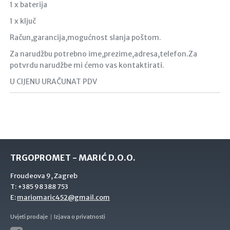
1 x baterija
1 x ključ
Račun,garancija,mogućnost slanja poštom.
Za narudžbu potrebno ime,prezime,adresa,telefon.Za
potvrdu narudžbe mi ćemo vas kontaktirati.
U CIJENU URAČUNAT PDV
TRGOPROMET - MARIĆ D.O.O.
Froudeova 9, Zagreb
T:
+385 98 388 753
E:
mariomaric452@gmail.com
Uvjeti prodaje
Izjava o privatnosti