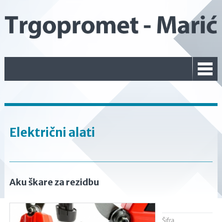
Električni alati
Aku škare za rezidbu
Šifra