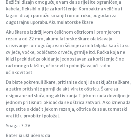
Bežični dizajn omogućuje vam da se riješite ograničenja
kabela, fleksibilniji je za korištenje. Kompaktna veličina i
lagani dizajn pomažu smanjiti umor ruku, pogodan za
dugotrajnu uporabu.Akumulatorske škare
Aku škare s izdržljivom čeličnom oštricom i promjerom
rezanja od 22 mm, akumulatorske škare olakšavaju
orezivanje i omogućuju vam šišanje raznih biljaka kao što su
cvijeće, voćke, bobičasto drveće, grmlje itd. Ručka koja ne
klizi i prekidač za okidanje jednostavan za korištenje čine
rad mnogo lakšim, učinkovito poboljšavajući radnu
učinkovitost.
Da biste pokrenuli škare, pritisnite donji da otključate škare,
a zatim pritisnite gornji da aktivirate oštricu. Škare su
osigurane od slučajnog aktiviranja.Tijekom rada dovoljno je
jednom pritisnuti okidač da se oštrica zatvori. Ako iznenada
otpustite okidač tijekom rezanja, oštrica će se automatski
vratiti u prvobitni položaj.
Snaga: 7.2V
Baterija uključena: da