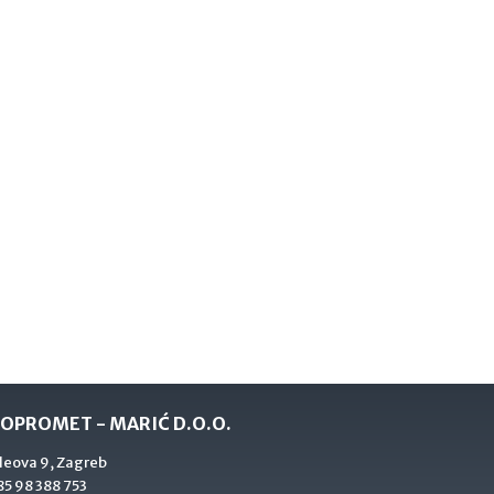
OPROMET - MARIĆ D.O.O.
deova 9, Zagreb
5 98 388 753