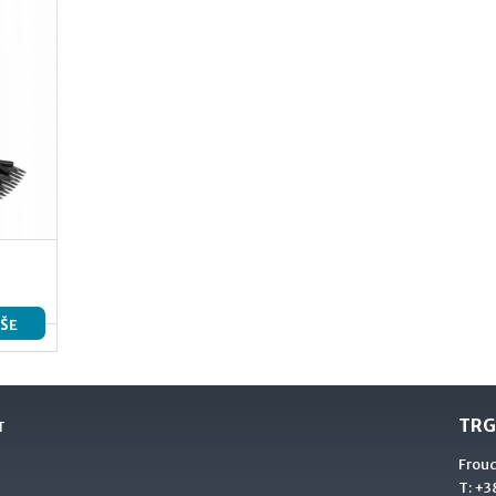
IŠE
TRG
T
Frou
T:
+38