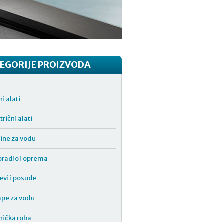
EGORIJE PROIZVODA
i alati
trični alati
vine za vodu
oradio i oprema
evi i posuđe
pe za vodu
nička roba