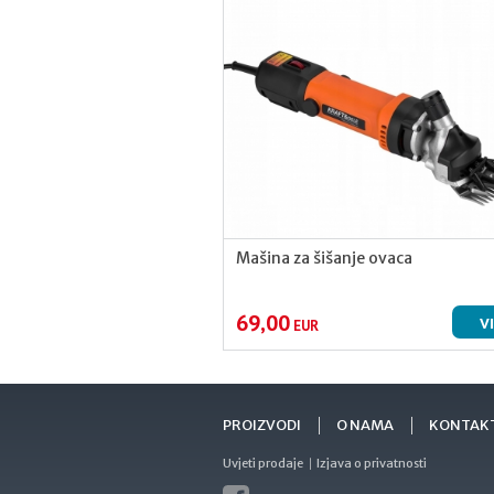
Mašina za šišanje ovaca
69,00
V
EUR
PROIZVODI
O NAMA
KONTAK
Uvjeti prodaje
Izjava o privatnosti