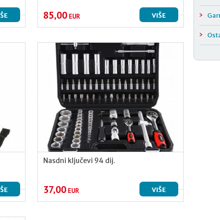
85,00
IŠE
VIŠE
Garn
EUR
Ost
Nasdni ključevi 94 dij.
37,00
IŠE
VIŠE
EUR