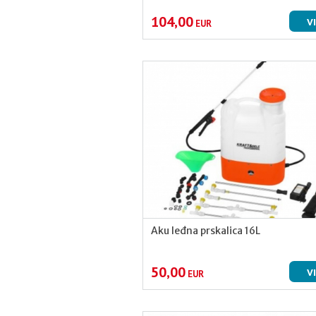
104,00
V
EUR
Aku leđna prskalica 16L
50,00
V
EUR