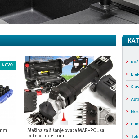
KAT
Ručn
NOVO
Elek
Sla
Aut
Nož
Pum
5mm
Mašina za šišanje ovaca MAR-POL sa
potenciometrom
Teh