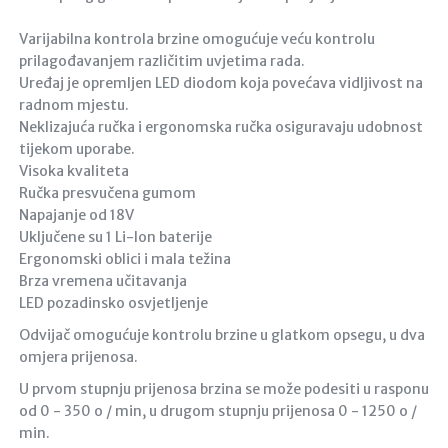
Varijabilna kontrola brzine omogućuje veću kontrolu
prilagođavanjem različitim uvjetima rada.
Uređaj je opremljen LED diodom koja povećava vidljivost na
radnom mjestu.
Neklizajuća ručka i ergonomska ručka osiguravaju udobnost
tijekom uporabe.
Visoka kvaliteta
Ručka presvučena gumom
Napajanje od 18V
Uključene su 1 Li-lon baterije
Ergonomski oblici i mala težina
Brza vremena učitavanja
LED pozadinsko osvjetljenje
Odvijač omogućuje kontrolu brzine u glatkom opsegu, u dva
omjera prijenosa.
U prvom stupnju prijenosa brzina se može podesiti u rasponu
od 0 - 350 o / min, u drugom stupnju prijenosa 0 - 1250 o /
min.