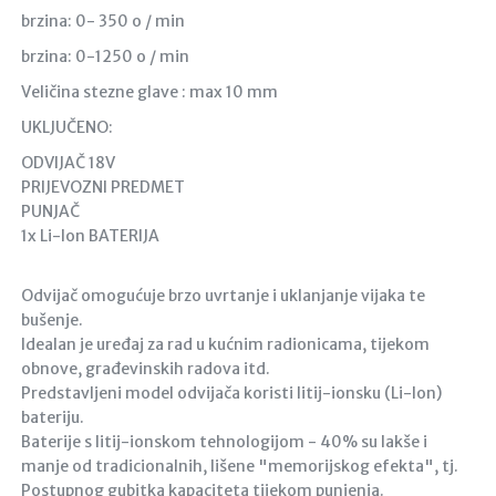
brzina: 0- 350 o / min
brzina: 0-1250 o / min
Veličina stezne glave : max 10 mm
UKLJUČENO:
ODVIJAČ 18V
PRIJEVOZNI PREDMET
PUNJAČ
1x Li-lon BATERIJA
Odvijač omogućuje brzo uvrtanje i uklanjanje vijaka te
bušenje.
Idealan je uređaj za rad u kućnim radionicama, tijekom
obnove, građevinskih radova itd.
Predstavljeni model odvijača koristi litij-ionsku (Li-lon)
bateriju.
Baterije s litij-ionskom tehnologijom - 40% su lakše i
manje od tradicionalnih, lišene "memorijskog efekta", tj.
Postupnog gubitka kapaciteta tijekom punjenja.