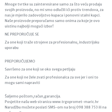
Mnoge tvrtke su zainteresirane samo za što veću prodaju
svojih proizvoda, no mi smo odlučili ići protiv trendova, za
nas je mjerilo zadovoljstvo kupaca i ponovni stalni kupci.
Naše proizvode preporučamo samo onima za koje je ovo
uistinu najbolji mogući izbor!
NE PREPORUČUJE SE
Za one koji traže strojeve za profesionalnu, industrijsku
uporabu
PREPORUČUJEMO
Savršeno za one koji se oko svega petljaju
Za one koji ne žele zvati profesionalca za sve jer i oni to
mogu sami napraviti
Šaljemo poštom,račun,garancija.
Posjetite našu web stranicu www.trgopromet-maric.hr
Narudžbu možete poslati SMS-om na broj 098 388 753 ili na