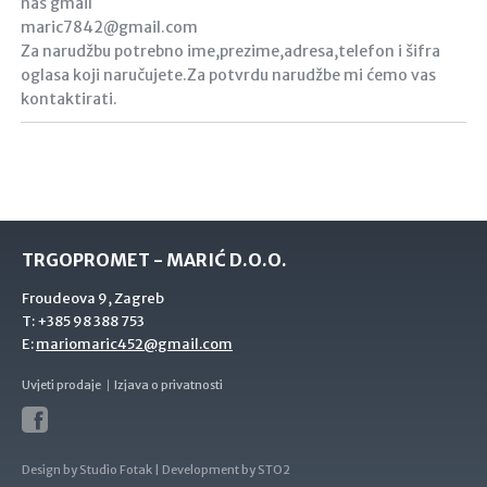
naš gmail
maric7842@gmail.com
Za narudžbu potrebno ime,prezime,adresa,telefon i šifra
oglasa koji naručujete.Za potvrdu narudžbe mi ćemo vas
kontaktirati.
TRGOPROMET - MARIĆ D.O.O.
Froudeova 9, Zagreb
T:
+385 98 388 753
E:
mariomaric452@gmail.com
Uvjeti prodaje
Izjava o privatnosti
Design by
Studio Fotak
| Development by
STO2