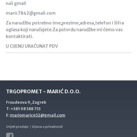
naš gmail
maric7842@gmail.com
Za narudžbu potrebno ime,prezime,adresa,telefon i šifra
oglasa koji naručujete.Za potvrdu narudžbe mi ćemo vas
kontaktirati.
U CIJENU URAČUNAT PDV
TRGOPROMET - MARIĆ D.O.O.
Froudeova 9, Zagreb
T:
+385 98 388 753
E:
mariomaric452@gmail.com
Uvjeti prodaje
Izjava o privatnosti