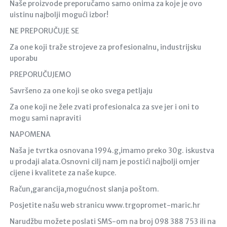
Naše proizvode preporučamo samo onima za koje je ovo
uistinu najbolji mogući izbor!
NE PREPORUČUJE SE
Za one koji traže strojeve za profesionalnu, industrijsku
uporabu
PREPORUČUJEMO
Savršeno za one koji se oko svega petljaju
Za one koji ne žele zvati profesionalca za sve jer i oni to
mogu sami napraviti
NAPOMENA
Naša je tvrtka osnovana 1994.g,imamo preko 30g. iskustva
u prodaji alata.Osnovni cilj nam je postići najbolji omjer
cijene i kvalitete za naše kupce.
Račun,garancija,mogućnost slanja poštom.
Posjetite našu web stranicu www.trgopromet-maric.hr
Narudžbu možete poslati SMS-om na broj 098 388 753 ili na