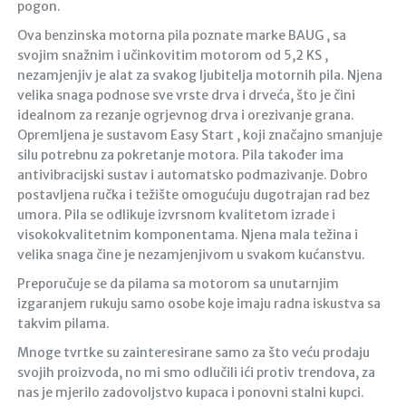
pogon.
Ova benzinska motorna pila poznate marke BAUG , sa
svojim snažnim i učinkovitim motorom od 5,2 KS ,
nezamjenjiv je alat za svakog ljubitelja motornih pila. Njena
velika snaga podnose sve vrste drva i drveća, što je čini
idealnom za rezanje ogrjevnog drva i orezivanje grana.
Opremljena je sustavom Easy Start , koji značajno smanjuje
silu potrebnu za pokretanje motora. Pila također ima
antivibracijski sustav i automatsko podmazivanje. Dobro
postavljena ručka i težište omogućuju dugotrajan rad bez
umora. Pila se odlikuje izvrsnom kvalitetom izrade i
visokokvalitetnim komponentama. Njena mala težina i
velika snaga čine je nezamjenjivom u svakom kućanstvu.
Preporučuje se da pilama sa motorom sa unutarnjim
izgaranjem rukuju samo osobe koje imaju radna iskustva sa
takvim pilama.
Mnoge tvrtke su zainteresirane samo za što veću prodaju
svojih proizvoda, no mi smo odlučili ići protiv trendova, za
nas je mjerilo zadovoljstvo kupaca i ponovni stalni kupci.