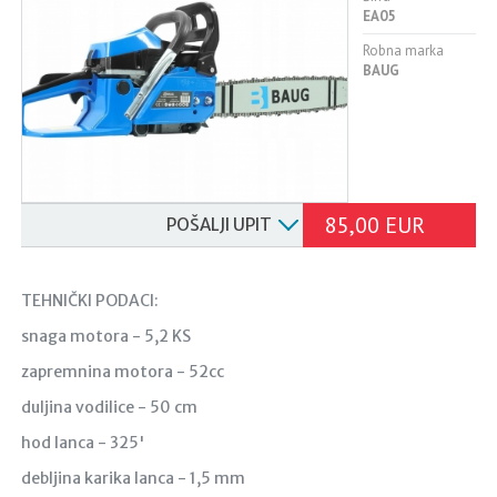
EA05
Robna marka
BAUG
85,00 EUR
POŠALJI UPIT
TEHNIČKI PODACI:
snaga motora - 5,2 KS
zapremnina motora - 52cc
duljina vodilice - 50 cm
hod lanca - 325'
debljina karika lanca - 1,5 mm