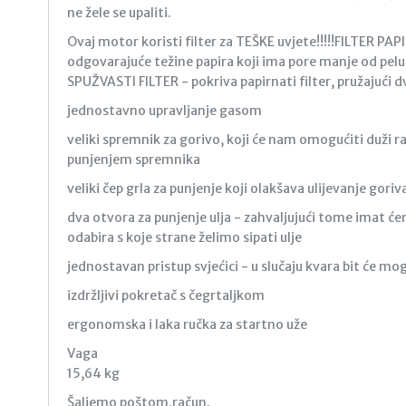
ne žele se upaliti.
Ovaj motor koristi filter za TEŠKE uvjete!!!!!FILTER P
odgovarajuće težine papira koji ima pore manje od pelu
SPUŽVASTI FILTER - pokriva papirnati filter, pružajući d
jednostavno upravljanje gasom
veliki spremnik za gorivo, koji će nam omogućiti duži r
punjenjem spremnika
veliki čep grla za punjenje koji olakšava ulijevanje goriv
dva otvora za punjenje ulja - zahvaljujući tome imat
odabira s koje strane želimo sipati ulje
jednostavan pristup svjećici - u slučaju kvara bit će mo
izdržljivi pokretač s čegrtaljkom
ergonomska i laka ručka za startno uže
Vaga
15,64 kg
Šaljemo poštom,račun.