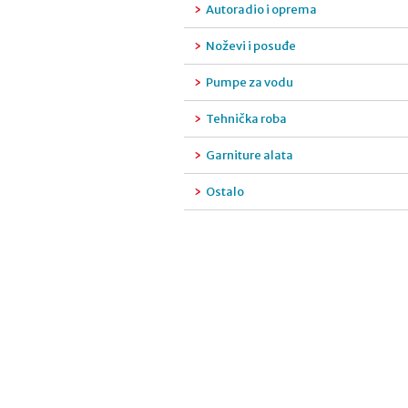
Autoradio i oprema
Noževi i posuđe
Pumpe za vodu
Tehnička roba
Garniture alata
Ostalo