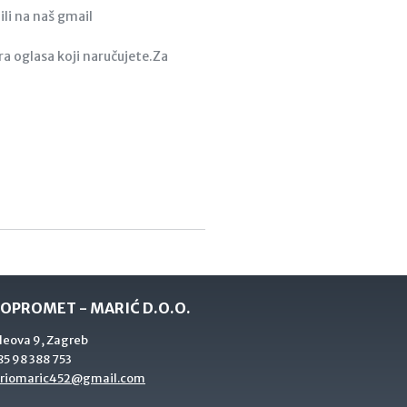
li na naš gmail
a oglasa koji naručujete.Za
OPROMET - MARIĆ D.O.O.
deova 9, Zagreb
5 98 388 753
riomaric452@gmail.com