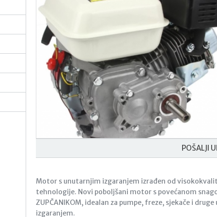
POŠALJI U
Motor s unutarnjim izgaranjem izrađen od visokokval
tehnologije. Novi poboljšani motor s povećanom snag
ZUPČANIKOM, idealan za pumpe, freze, sjekače i druge u
izgaranjem.