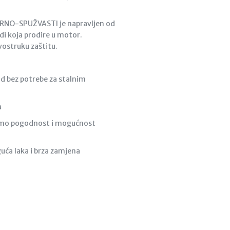
APIRNO-SPUŽVASTI je napravljen od
di koja prodire u motor.
vostruku zaštitu.
ad bez potrebe za stalnim
a
 ćemo pogodnost i mogućnost
guća laka i brza zamjena