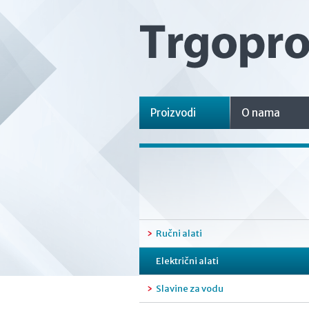
Proizvodi
O nama
Ručni alati
Električni alati
Slavine za vodu