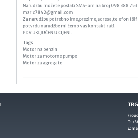
Narudžbu možete poslati SMS-om na broj 098 388 753 i
maric7842@gmail.com
Za narudžbu potrebno ime,prezime,adresa,telefon i šifr
potvrdu narudžbe mi ćemo vas kontaktirati.
PDV UKLJUČEN U CIJENI.
Tags
Motor na benzin
Motor za motorne pumpe
Motor za agregate
TRG
T
Frou
T:
+38
E:
ma