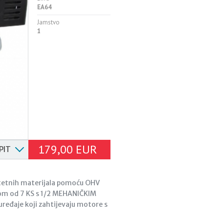
EA64
Jamstvo
1
179,00 EUR
PIT
itetnih materijala pomoću OHV
om od 7 KS s 1/2 MEHANIČKIM
ređaje koji zahtijevaju motore s