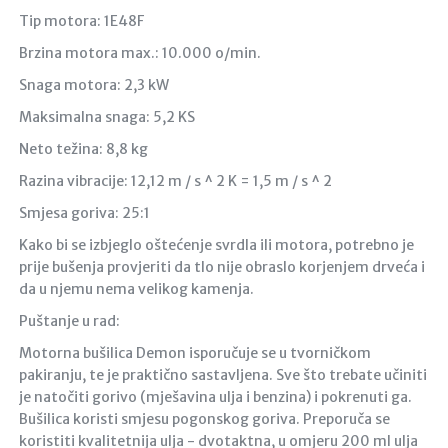
Tip motora: 1E48F
Brzina motora max.: 10.000 o/min.
Snaga motora: 2,3 kW
Maksimalna snaga: 5,2 KS
Neto težina: 8,8 kg
Razina vibracije: 12,12 m / s ^ 2 K = 1,5 m / s ^ 2
Smjesa goriva: 25:1
Kako bi se izbjeglo oštećenje svrdla ili motora, potrebno je
prije bušenja provjeriti da tlo nije obraslo korjenjem drveća i
da u njemu nema velikog kamenja.
Puštanje u rad:
Motorna bušilica Demon isporučuje se u tvorničkom
pakiranju, te je praktično sastavljena. Sve što trebate učiniti
je natočiti gorivo (mješavina ulja i benzina) i pokrenuti ga.
Bušilica koristi smjesu pogonskog goriva. Preporuča se
koristiti kvalitetnija ulja - dvotaktna, u omjeru 200 ml ulja