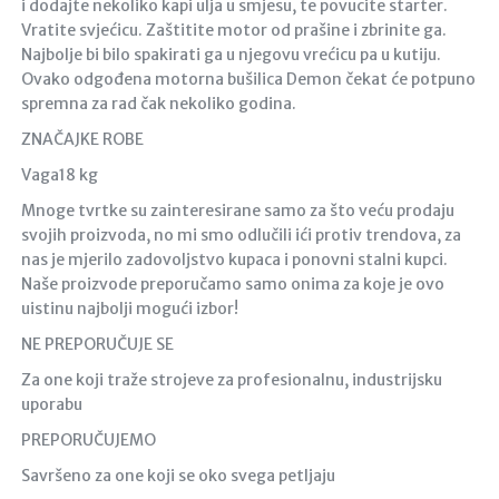
i dodajte nekoliko kapi ulja u smjesu, te povucite starter.
Vratite svjećicu. Zaštitite motor od prašine i zbrinite ga.
Najbolje bi bilo spakirati ga u njegovu vrećicu pa u kutiju.
Ovako odgođena motorna bušilica Demon čekat će potpuno
spremna za rad čak nekoliko godina.
ZNAČAJKE ROBE
Vaga18 kg
Mnoge tvrtke su zainteresirane samo za što veću prodaju
svojih proizvoda, no mi smo odlučili ići protiv trendova, za
nas je mjerilo zadovoljstvo kupaca i ponovni stalni kupci.
Naše proizvode preporučamo samo onima za koje je ovo
uistinu najbolji mogući izbor!
NE PREPORUČUJE SE
Za one koji traže strojeve za profesionalnu, industrijsku
uporabu
PREPORUČUJEMO
Savršeno za one koji se oko svega petljaju