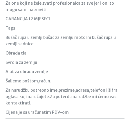
Za one koji ne žele zvati profesionalca za sve jer i oni to
mogu sami napraviti
GARANCIJA 12 MJESECI
Tags
Bušač rupa u zemlji bušač za zemlju motorni bušač rupa u
zemlji sadnice
Obrada tla
Svrdla za zemlju
Alat za obradu zemlje
Šaljemo poštom,račun.
Za narudžbu potrebno ime,prezime,adresa,telefon i šifra
oglasa koji naručujete.Za potvrdu narudžbe mi ćemo vas
kontaktirati.
Cijena je sa uračunatim PDV-om