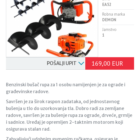
EA52
Robna marka
DEMON
Jamstvo
1
169,00 EUR
POŠALJI UPIT
Benzinski bušač rupa za 1 osobu namijenjen je za ograde i
građevinske radove.
Savršen je za širok raspon zadataka, od jednostavnog
bušenja u tlo do uzorkovanja tla. Dobro radi za zemljane
radove, savršen je za bušenje rupa za ograde, drveće, grmlje
i sadnice. Uređaj je opremljen 2-taktnim motorom koji
osigurava stalan rad.
Zahvaljujući udobnim gumenim ručkama, osiguran je