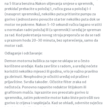
na 5 litara benzina.Nakon ulijevanja smjese u spremnik,
prekidač prebacite u položaj 1, ručicu gasa u položaj I-I
(nasuprot spremniku), nekoliko puta pritisnite pumpu za
gorivo i jednostavno povucite starter nekoliko puta dok se
motor ne pokrene. Nakon 5-10 sekundi ručicu lagano vratiti
u normalan radni položaj III (u spremnik) i uređaj je spreman
za rad. Kod pokretanja novog stroja preporuča se da se radi
u praznom hodu 20-30 minuta, bez opterećenja, samo da
motor radi.
Odlaganje i održavanje:
Demon motorna bušilica za rupe ne uklapa se u često
korištene uređaje. Kada završite s radom, a uređaj nećete
koristiti nekoliko mjeseci ili godina, vrlo je važno pravilno
ga zbrinuti. Neophodno je očistiti uređaj od prašine i
prljavštine. Svrdla također. Očistite filter zraka od
nečistoća. Ponovno napunite reduktor litijskom ili
grafitnom mašću. Ispraznite svo preostalo gorivo iz
spremnika, zatim pokrenite motor kako biste potrošili svo
gorivo iz crijeva i rasplinjača. Kad se ohladi, odvrnite svjećicu