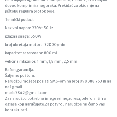
dovod komprimiranog zraka. Prekidač za okidanje na
pištolju regulira protok boje.
Tehnički podaci:
Nazivni napon: 230V~50Hz
izlazna snaga: 550W
broj okretaja motora: 32000/min
kapacitet rezervoara: 800 ml
veličina mlaznice: 1 mm, 1,8 mm, 2,5 mm
Račun,garancija.
Šaljemo poštom.
Narudžbu možete poslati SMS-om na broj 098 388 753 ili na
naš gmail
maric7842@gmail.com
Za narudžbu potrebno ime,prezime,adresa,telefon i šifra
oglasa koji naručujete.Za potvrdu narudžbe mi ćemo vas
kontaktirati.