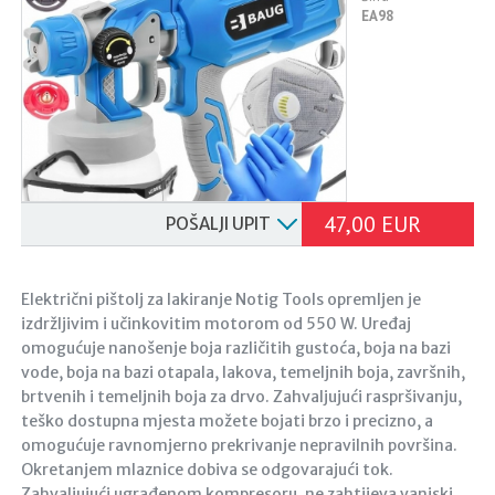
EA98
47,00 EUR
POŠALJI UPIT
Električni pištolj za lakiranje Notig Tools opremljen je
izdržljivim i učinkovitim motorom od 550 W. Uređaj
omogućuje nanošenje boja različitih gustoća, boja na bazi
vode, boja na bazi otapala, lakova, temeljnih boja, završnih,
brtvenih i temeljnih boja za drvo. Zahvaljujući raspršivanju,
teško dostupna mjesta možete bojati brzo i precizno, a
omogućuje ravnomjerno prekrivanje nepravilnih površina.
Okretanjem mlaznice dobiva se odgovarajući tok.
Zahvaljujući ugrađenom kompresoru, ne zahtijeva vanjski