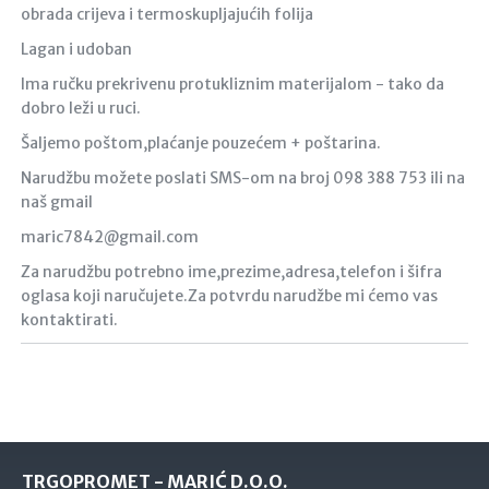
obrada crijeva i termoskupljajućih folija
Lagan i udoban
Ima ručku prekrivenu protukliznim materijalom - tako da
dobro leži u ruci.
Šaljemo poštom,plaćanje pouzećem + poštarina.
Narudžbu možete poslati SMS-om na broj 098 388 753 ili na
naš gmail
maric7842@gmail.com
Za narudžbu potrebno ime,prezime,adresa,telefon i šifra
oglasa koji naručujete.Za potvrdu narudžbe mi ćemo vas
kontaktirati.
TRGOPROMET - MARIĆ D.O.O.