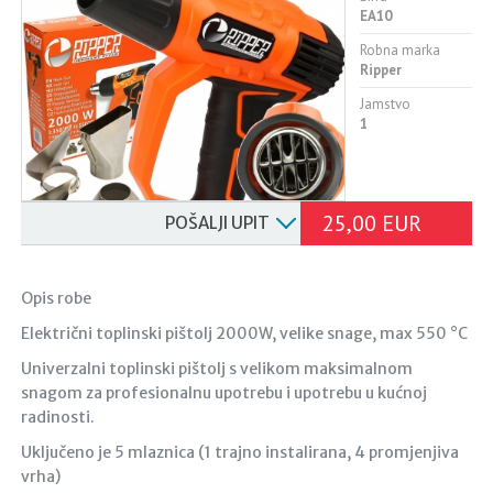
EA10
Robna marka
Ripper
Jamstvo
1
25,00 EUR
POŠALJI UPIT
Opis robe
Električni toplinski pištolj 2000W, velike snage, max 550 °C
Univerzalni toplinski pištolj s velikom maksimalnom
snagom za profesionalnu upotrebu i upotrebu u kućnoj
radinosti.
Uključeno je 5 mlaznica (1 trajno instalirana, 4 promjenjiva
vrha)