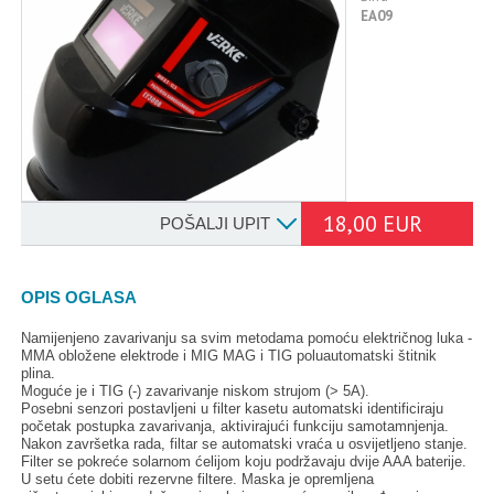
EA09
18,00 EUR
POŠALJI UPIT
OPIS OGLASA
Namijenjeno zavarivanju sa svim metodama pomoću električnog luka -
MMA obložene elektrode i MIG MAG i TIG poluautomatski štitnik
plina.
Moguće je i TIG (-) zavarivanje niskom strujom (> 5A).
Posebni senzori postavljeni u filter kasetu automatski identificiraju
početak postupka zavarivanja, aktivirajući funkciju samotamnjenja.
Nakon završetka rada, filtar se automatski vraća u osvijetljeno stanje.
Filter se pokreće solarnom ćelijom koju podržavaju dvije AAA baterije.
U setu ćete dobiti rezervne filtere. Maska je opremljena