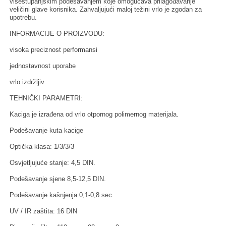
višestupanjskim podešavanjem koje omogućava prilagođavanje
veličini glave korisnika. Zahvaljujući maloj težini vrlo je zgodan za
upotrebu.
INFORMACIJE O PROIZVODU:
visoka preciznost performansi
jednostavnost uporabe
vrlo izdržljiv
TEHNIČKI PARAMETRI:
Kaciga je izrađena od vrlo otpornog polimernog materijala.
Podešavanje kuta kacige
Optička klasa: 1/3/3/3
Osvjetljujuće stanje: 4,5 DIN.
Podešavanje sjene 8,5-12,5 DIN.
Podešavanje kašnjenja 0,1-0,8 sec.
UV / IR zaštita: 16 DIN