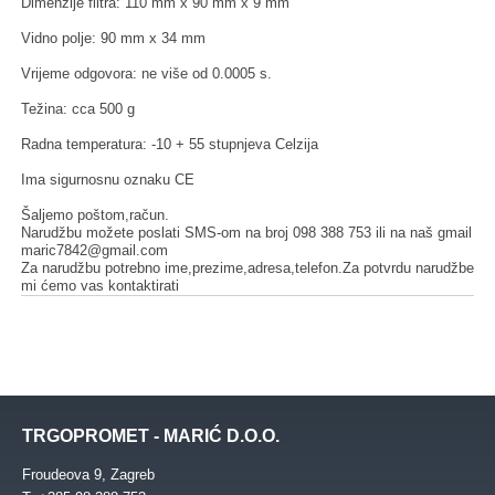
Dimenzije filtra: 110 mm x 90 mm x 9 mm
Vidno polje: 90 mm x 34 mm
Vrijeme odgovora: ne više od 0.0005 s.
Težina: cca 500 g
Radna temperatura: -10 + 55 stupnjeva Celzija
Ima sigurnosnu oznaku CE
Šaljemo poštom,račun.
Narudžbu možete poslati SMS-om na broj 098 388 753 ili na naš gmail
maric7842@gmail.com
Za narudžbu potrebno ime,prezime,adresa,telefon.Za potvrdu narudžbe
mi ćemo vas kontaktirati
TRGOPROMET - MARIĆ D.O.O.
Froudeova 9, Zagreb