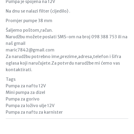
Pumpa je spojena na 12V
Na dnu se nalazi filter (cijedilo) .
Promjer pumpe 38 mm
Šaljemo poštom,račun.
Narudžbu možete poslati SMS-om na broj 098 388 753 ili na
naš gmail
maric7842@gmail.com
Za narudžbu potrebno ime,prezime,adresa,telefon i šifra
oglasa koji naručujete.Za potvrdu narudžbe mi ćemo vas
kontaktirati.
Tags
Pumpa za naftu 12V
Mini pumpa za dizel
Pumpa za gorivo
Pumpa za loživo ulje 12V
Pumpa za naftu za karnister