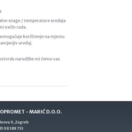
a
lne snage / temperature uređaja
ni način rada.
u omogućuje korištenje na mjestu
amjenjiv uređaj.
potvrdu narudžbe mi ćemo vas
OPROMET - MARIĆ D.O.O.
deova 9, Zagreb
5 98 388 753