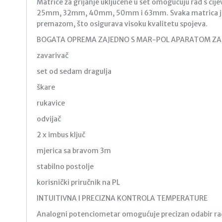
Matrice za grijanje uključene u set omogućuju rad s 
25mm, 32mm, 40mm, 50mm i 63mm. Svaka matrica je 
premazom, što osigurava visoku kvalitetu spojeva.
BOGATA OPREMA ZAJEDNO S MAR-POL APARATOM ZA 
zavarivač
set od sedam dragulja
škare
rukavice
odvijač
2 x imbus ključ
mjerica sa bravom 3m
stabilno postolje
korisnički priručnik na PL
INTUITIVNA I PRECIZNA KONTROLA TEMPERATURE
Analogni potenciometar omogućuje precizan odabir ra