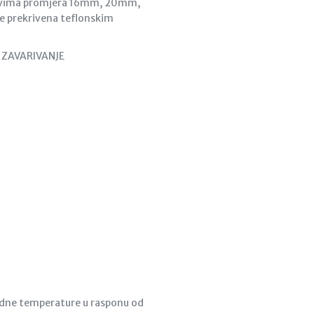
cijevima promjera 16mm, 20mm,
prekrivena teflonskim
ZAVARIVANJE
dne temperature u rasponu od