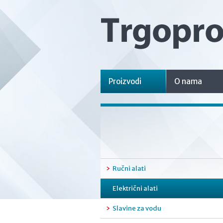
Proizvodi
O nama
Ručni alati
Električni alati
Slavine za vodu