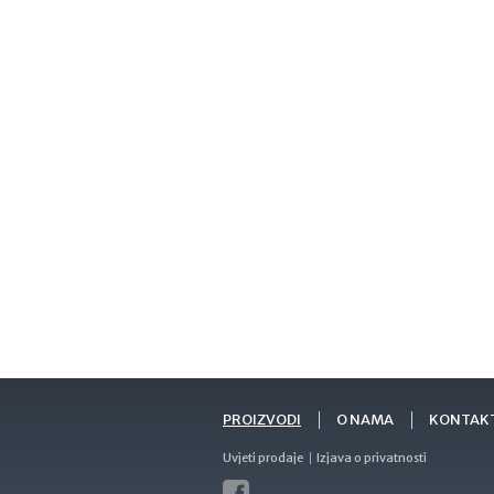
PROIZVODI
O NAMA
KONTAK
Uvjeti prodaje
Izjava o privatnosti