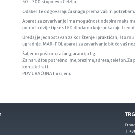
50 - 300 stupnjeva Celzija.
Odaberite odgovarajuću snagu prema vašim potrebam
Aparat za zavarivanje ima mogućnost odabira maksima
pomoću dvije tipke s LED diodama koje pokazuju trenut
Uređaj je jednostavan za korištenje i praktičan, što m
ugradnje. MAR-POL aparat za zavarivanje bit će vaš nez
Šaljemo poštom,račun,garancija 1 g.
Za narudžbu potrebno ime,prezime,adresa,telefon.Za 
kontaktirati.
PDV URAČUNAT u cijeni.
TRG
T
Frou
T:
+38