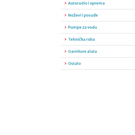
Autoradio i oprema
Noževi i posuđe
Pumpe za vodu
Tehnička roba
Garniture alata
Ostalo