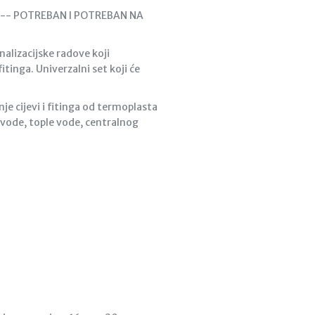
---- POTREBAN I POTREBAN NA
alizacijske radove koji
fitinga. Univerzalni set koji će
nje cijevi i fitinga od termoplasta
ne vode, tople vode, centralnog