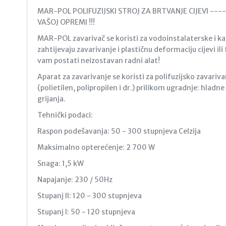
MAR-POL POLIFUZIJSKI STROJ ZA BRTVANJE CIJEVI --
VAŠOJ OPREMI !!!
MAR-POL zavarivač se koristi za vodoinstalaterske i kan
zahtijevaju zavarivanje i plastičnu deformaciju cijevi ili 
vam postati neizostavan radni alat!
Aparat za zavarivanje se koristi za polifuzijsko zavariva
(polietilen, polipropilen i dr.) prilikom ugradnje: hlad
grijanja.
Tehnički podaci:
Raspon podešavanja: 50 - 300 stupnjeva Celzija
Maksimalno opterećenje: 2 700 W
Snaga: 1,5 kW
Napajanje: 230 / 50Hz
Stupanj II: 120 - 300 stupnjeva
Stupanj I: 50 - 120 stupnjeva