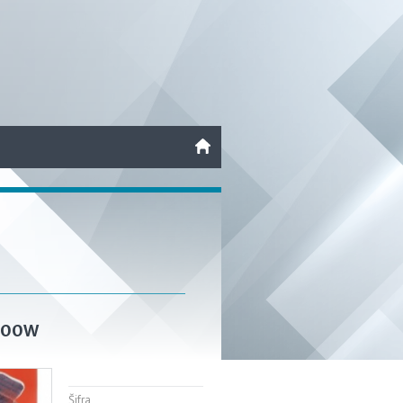
2700W
Šifra