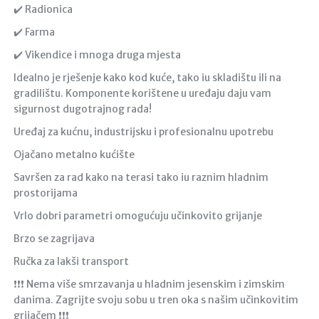
✔️ Radionica
✔️ Farma
✔️ Vikendice i mnoga druga mjesta
Idealno je rješenje kako kod kuće, tako iu skladištu ili na
gradilištu. Komponente korištene u uređaju daju vam
sigurnost dugotrajnog rada!
Uređaj za kućnu, industrijsku i profesionalnu upotrebu
Ojačano metalno kućište
Savršen za rad kako na terasi tako iu raznim hladnim
prostorijama
Vrlo dobri parametri omogućuju učinkovito grijanje
Brzo se zagrijava
Ručka za lakši transport
❗️❗️❗️ Nema više smrzavanja u hladnim jesenskim i zimskim
danima. Zagrijte svoju sobu u tren oka s našim učinkovitim
grijačem ❗️❗️❗️