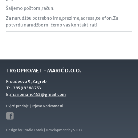
Šaljemo poštom,račun.
Za narudžbu potrebno ime,prezime,adresa,telefon.Za
potvrdu narudžbe mi ćemo vas kontaktirati.
TRGOPROMET - MARIĆ D.O.O.
Froudeova 9, Zagreb
T:
+385 98 388 753
E:
mariomaric452@gmail.com
Uvjeti prodaje
Izjava o privatnosti
Design by
Studio Fotak
| Development by
STO2