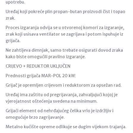
upotrebu.
Uređaj koji pokreće plin propan-butan proizvodi čist i topao
zrak.
Proces izgaranja odvija se u otvorenoj komori za izgaranje,
zrak koji usisava ventilator se zagrijava i potom ispuhuje iz
grijača.
Ne zahtijeva dimnjak, samo trebate osigurati dovod zraka
kako biste omogućili pravilno izgaranje.
CRIJEVO + REDUKTOR UKLJUČEN
Prednosti grijača MAR-POL 20 kW:
Grijač je opremljen crijevom i reduktorom za opsežan rad.
Uređaj ima zaštitu od pregrijavanja, zahvaljujući kojoj je
vjerojatnost oštećenja svedena na minimum.
Grijaći element od nehrđajućeg čelika vrlo je izdržljiv i
omogućuje brzo zagrijavanje.
Metalno kućište opreme odlikuje se dugim vijekom trajanja.