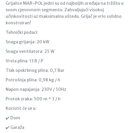
Grijalice MAR-POL jedni su od najboljih uređaja na tržištu u
svom cjenovnom segmentu. Zahvaljujući visokoj
učinkovitosti uz maksimalnu uštedu. Grijač je vrlo solidno
konstruiran!
Tehnički podaci:
Snaga grijanja: 20 kW
Snaga ventilatora: 25 W
Vrsta plina: 13 B / P
Tlak opskrbnog plina: 0,7 Bar
Potrošnja plina: 0,98 kg / h
Napon napajanja: 230V / 50Hz
Protok zraka: 500 m ^ 3 / h
Koristit će se u:
✔️ Dom
✔️ Garaža