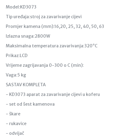
Model:KD3073
Tip uređaja:stroj za zavarivanje cijevi
Promjer kamena (mm):16,20, 25, 32, 40, 50, 63
Izlazna snaga:2800W
Maksimalna temperatura zavarivanja:320°C
Prikaz:LCD
Vrijeme zagrijavanja 0-300 o C (min):
Vaga:5 kg
SASTAV KOMPLETA
- KD3073 aparat za zavarivanje cijevi u koferu
- set od šest kamenova
- škare
- rukavice
- odvijač