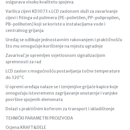
osigurava visoku kvalitetu spojeva.
Varilica cijevi KD3073 s LCD zaslonom služi za zavarivanje
cijevi i fitinga od polimera (PE-polietilen, PP-polipropilen,
PB-polibuten) koji se koriste u instalacijama vode i
centralnog grijanja.
Uređaj se odlikuje jednostavnim rukovanjem i praktičnošću
što mu omogućuje korištenje na mjestu ugradnje
Zavarivač je opremljen svjetlosnom signalizacijom
spremnosti za rad
LCD zaslon s mogućnošću postavljanja točne temperature
do 320°C
U opremi uređaja nalaze se i izmjenjive grijaće kapice koje
omogućuju istovremeno zagrijavanje unutarnje i vanjske
površine spojenih elemenata
Dolazi s praktičnim koferom za transport i skladištenje
TEHNIČKI PARAMETRI PROIZVODA
Ocjena:KRAFT&DELE