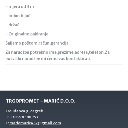
- mjera od 3 m
- imbus ključ
- držač
- Originalno pakiranje
Šaljemo poštom,račun,garancija.
Za narudžbu potrebno ime,prezime,adresa,telefon.Za
potvrdu narudžbe mi ćemo vas kontaktirati.
TRGOPROMET - MARIĆ D.O.O.
Froudeova 9, Zagreb
T:
+385 98 388 753
E:
mariomaric452@gmail.com