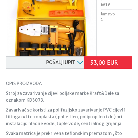
EA19
Jamstvo
1
53,00 EUR
POŠALJI UPIT
OPIS PROIZVODA
Stroj za zavarivanje cijevi poljske marke Kraft&Dele sa
oznakom KD3073.
Zavarivač se koristi za polifuzijsko zavarivanje PVC cijevi i
fitinga od termoplasta ( polietilen, polipropilen i dr.) pri
instalaciji: hladne vode, tople vode, centralnog grijanja.
Svaka matrica je prekrivena teflonskim premazom , što