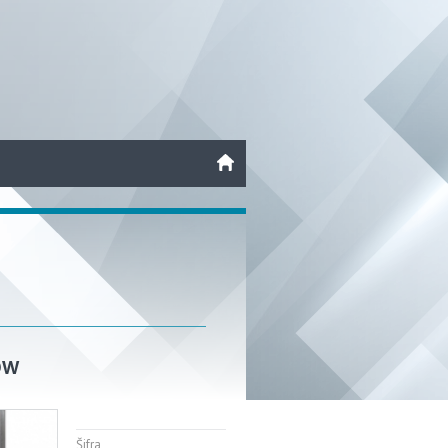
00W
Šifra