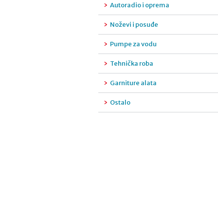
Autoradio i oprema
Noževi i posuđe
Pumpe za vodu
Tehnička roba
Garniture alata
Ostalo