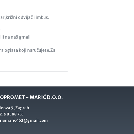
ar,križni odvijač i imbus.
r
li na naš gmail
a oglasa koji naručujete.Za
OPROMET - MARIĆ D.O.O.
deova 9, Zagreb
5 98 388 753
riomaric452@gmail.com