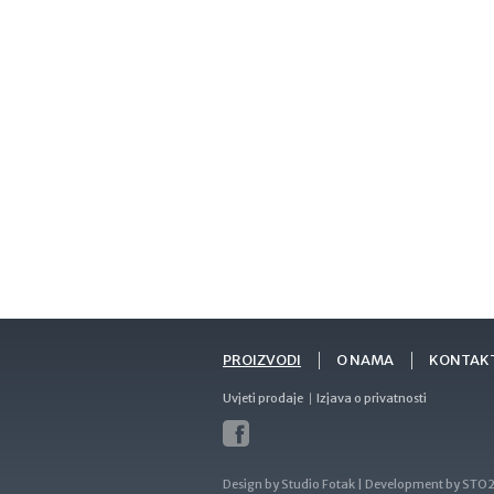
PROIZVODI
O NAMA
KONTAK
Uvjeti prodaje
Izjava o privatnosti
Design by
Studio Fotak
| Development by
STO