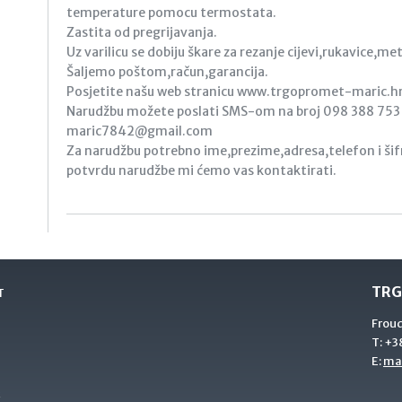
temperature pomocu termostata.
Zastita od pregrijavanja.
Uz varilicu se dobiju škare za rezanje cijevi,rukavice,met
Šaljemo poštom,račun,garancija.
Posjetite našu web stranicu www.trgopromet-maric.h
Narudžbu možete poslati SMS-om na broj 098 388 753 i
maric7842@gmail.com
Za narudžbu potrebno ime,prezime,adresa,telefon i šifr
potvrdu narudžbe mi ćemo vas kontaktirati.
TRG
T
Frou
T:
+38
E:
ma
2