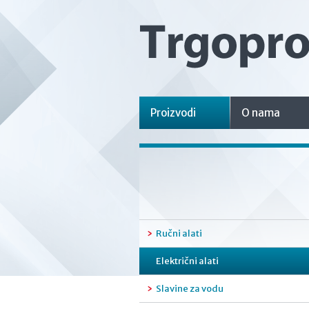
Proizvodi
O nama
Ručni alati
Električni alati
Slavine za vodu