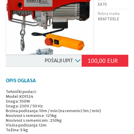
EA70
Robna marka
KRAFTDELE
100,00 EUR
POŠALJI UPIT
OPIS OGLASA
Tehnički podaci:
Model: KD1524
Snaga: 550W
Snaga: 230V / 50 Hz
Brzina podizanja: 10m / min (na remenici 5m / min)
Nosivost s remenice : 125kg
Nosivost s remenicom : 250kg
Visina podizanja: 12m
Težina: 9 kg