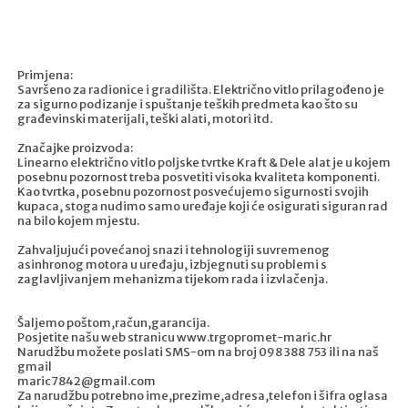
Primjena:
Savršeno za radionice i gradilišta. Električno vitlo prilagođeno je
za sigurno podizanje i spuštanje teških predmeta kao što su
građevinski materijali, teški alati, motori itd.
Značajke proizvoda:
Linearno električno vitlo poljske tvrtke Kraft & Dele alat je u kojem
posebnu pozornost treba posvetiti visoka kvaliteta komponenti.
Kao tvrtka, posebnu pozornost posvećujemo sigurnosti svojih
kupaca, stoga nudimo samo uređaje koji će osigurati siguran rad
na bilo kojem mjestu.
Zahvaljujući povećanoj snazi ​​i tehnologiji suvremenog
asinhronog motora u uređaju, izbjegnuti su problemi s
zaglavljivanjem mehanizma tijekom rada i izvlačenja.
Šaljemo poštom,račun,garancija.
Posjetite našu web stranicu www.trgopromet-maric.hr
Narudžbu možete poslati SMS-om na broj 098 388 753 ili na naš
gmail
maric7842@gmail.com
Za narudžbu potrebno ime,prezime,adresa,telefon i šifra oglasa