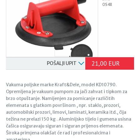
OS48
21,00 EUR
POŠALJI UPIT
Vakuma poljske marke Kraft&Dele, model KD10790.
Opremljena je vakuum pumpom za jači zahvat i tipkom za
brzo otpuštanje. Namijenjen za pomicanje različitih
elemenata s glatkom površinom , npr. staklo, prozori,
automobilski prozori, limovi, laminati, keramika itd., čija
težina ne prelazi 150 kg . Aluminijsko tijelo i gumena usisna
čašica osiguravaju siguran i siguran prijenos elemenata.
Široka primjena olakšat će rad i profesionalcima i
amaterima