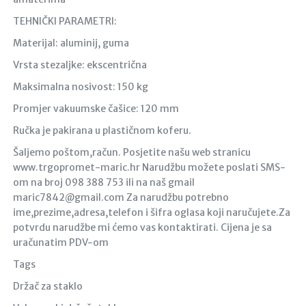
TEHNIČKI PARAMETRI:
Materijal: aluminij, guma
Vrsta stezaljke: ekscentrična
Maksimalna nosivost: 150 kg
Promjer vakuumske čašice: 120 mm
Ručka je pakirana u plastičnom koferu.
Šaljemo poštom,račun. Posjetite našu web stranicu
www.trgopromet-maric.hr Narudžbu možete poslati SMS-
om na broj 098 388 753 ili na naš gmail
maric7842@gmail.com Za narudžbu potrebno
ime,prezime,adresa,telefon i šifra oglasa koji naručujete.Za
potvrdu narudžbe mi ćemo vas kontaktirati. Cijena je sa
uračunatim PDV-om
Tags
Držač za staklo