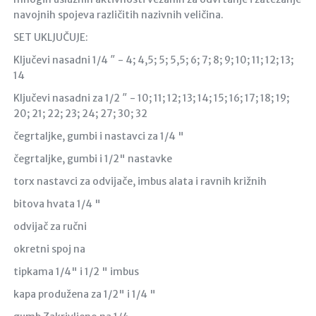
navojnih spojeva različitih nazivnih veličina.
SET UKLJUČUJE:
Ključevi nasadni 1/4 ″ - 4; 4,5; 5; 5,5; 6; 7; 8; 9; 10; 11; 12; 13;
14
Ključevi nasadni za 1/2 ″ - 10; 11; 12; 13; 14; 15; 16; 17; 18; 19;
20; 21; 22; 23; 24; 27; 30; 32
čegrtaljke, gumbi i nastavci za 1/4 "
čegrtaljke, gumbi i 1/2" nastavke
torx nastavci za odvijače, imbus alata i ravnih križnih
bitova hvata 1/4 "
odvijač za ručni
okretni spoj na
tipkama 1/4" i 1/2 " imbus
kapa produžena za 1/2" i 1/4 "