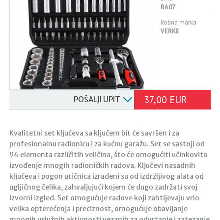
RA07
Robna marka
VERKE
37,00 EUR
POŠALJI UPIT
Kvalitetni set ključeva sa ključem bit će savršen i za
profesionalnu radionicu i za kućnu garažu. Set se sastoji od
94 elementa različitih veličina, što će omogućiti učinkovito
izvođenje mnogih radioničkih radova. Ključevi nasadnih
ključeva i pogon utičnica izrađeni su od izdržljivog alata od
ugljičnog čelika, zahvaljujući kojem će dugo zadržati svoj
izvorni izgled. Set omogućuje radove koji zahtijevaju vrlo
velika opterećenja i preciznost, omogućuje obavljanje
mnogih uslužnih aktivnosti vezanih za odvrtanje i zatezanje