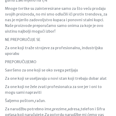
gumb Zakrivljeno na 1/4
Mnoge tvrtke su zainteresirane samo za što veću prodaju
svojih proizvoda, no mi smo odlučili ići protiv trendova, za
nas je mjerilo zadovoljstvo kupaca i ponovni stalni kupci.
Naše proizvode preporučamo samo onima za koje je ovo
uistinu najbolji mogući izbor!
NE PREPORUČUJE SE
Za one koji traže strojeve za profesionalnu, industrijsku
uporabu
PREPORUČUJEMO
Savršeno za one koji se oko svega petljaju
Za one koji se useljavaju u novi stan koji trebaju dobar alat
Za one koji ne žele zvati profesionalca za sve jer i oni to
mogu sami napraviti
Šaljemo poštom,račun.
Za narudžbu potrebno ime,prezime,adresa,telefon i šifra
oglasa koji naručujete.Za potvrdu narudžbe mi ćemo vas