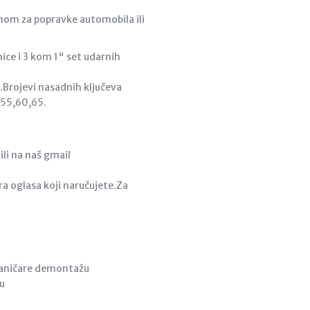
avnom za popravke automobila ili
ice i 3 kom 1" set udarnih
..Brojevi nasadnih ključeva
,55,60,65.
li na naš gmail
a oglasa koji naručujete.Za
haničare demontažu
ju