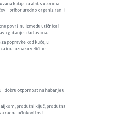
ovana kutija za alat s utorima
evi i pribor uredno organizirani i
tnu površinu između utičnica i
ečava gutanje u kutovima.
e za popravke kod kuće, u
ica ima oznaku veličine.
u i dobru otpornost na habanje u
taljkom, produžni ključ, produžna
šava radna učinkovitost