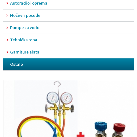
Autoradio i oprema
Noževi i posuđe
Pumpe za vodu
Tehnička roba
Garniture alata
Ostalo