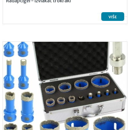
Radapciger- izvlakač trokraki
VIŠE