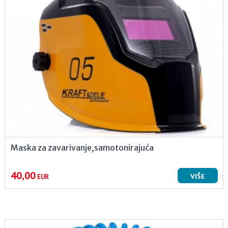
Maska za zavarivanje,samotonirajuća
40,00
VIŠE
EUR