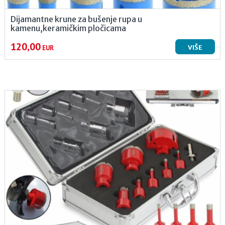
Dijamantne krune za bušenje rupa u
kamenu,keramičkim pločicama
120,00
VIŠE
EUR