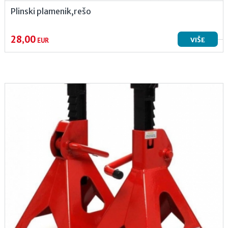
Plinski plamenik,rešo
28,00
VIŠE
EUR