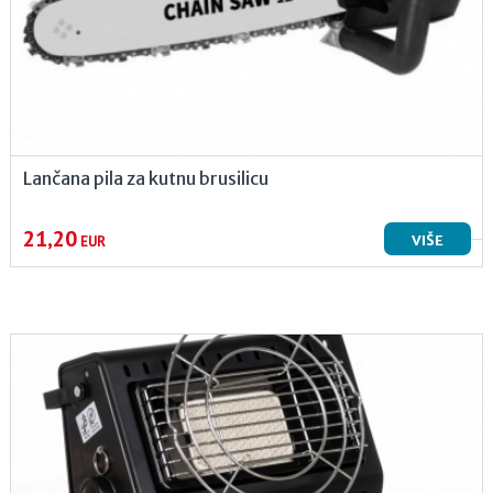
Lančana pila za kutnu brusilicu
21,20
VIŠE
EUR