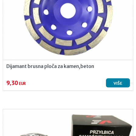
Dijamant brusna ploča za kamen,beton
9,30
VIŠE
EUR