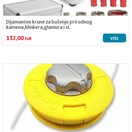
Dijamantne krune za bušenje prirodnog
kamena,klinkera,glamura i sl.
132,00
VIŠE
EUR