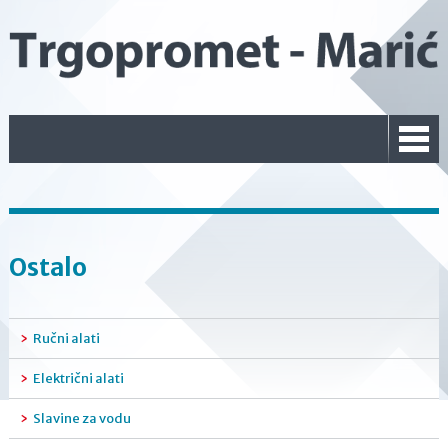
Ostalo
Ručni alati
Električni alati
Slavine za vodu